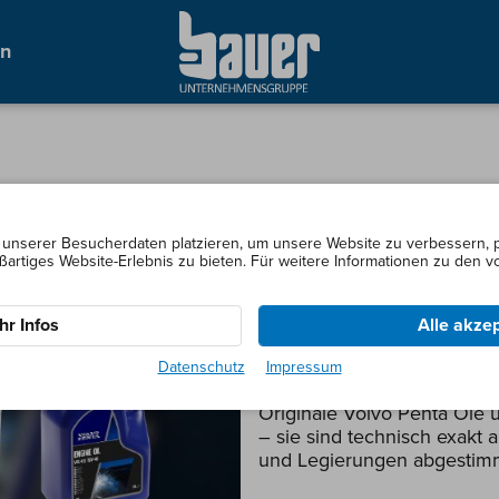
en
unserer Besucherdaten platzieren, um unsere Website zu verbessern, pe
🌊🛢 Volvo Penta Aktion 20
ßartiges Website-Erlebnis zu bieten. Für weitere Informationen zu den
Vom 20.02.2026 – 10.04.20
Flüssigkeiten (z. B. Öle, Kü
r Infos
Alle akze
Denn beim Service von Volv
Datenschutz
Impressum
Unterschied. 🔧
Originale Volvo Penta Öle 
– sie sind technisch exakt 
und Legierungen abgestim