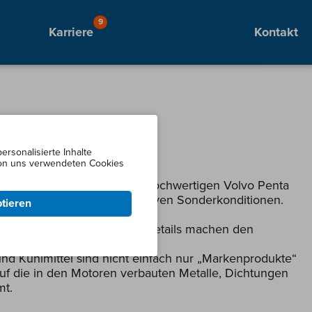
9
Karriere
Kontakt
rsonalisierte Inhalte
26 🛢🌊
 von uns verwendeten Cookies
26 sicherst du dir unsere hochwertigen Volvo Penta
hlmittel) zu besonders attraktiven Sonderkonditionen.
ptieren
o Penta Motoren gilt: Die Details machen den
und Kühlmittel sind nicht einfach nur „Markenprodukte“
auf die in den Motoren verbauten Metalle, Dichtungen
mt.